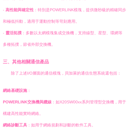
-
高性能與確定性
：特別是POWERLINK模塊，提供微秒級的精確同步
和極低抖動，適用于運動控制等苛刻應用。
-
靈活拓撲
：多數以太網模塊集成交換機，支持線型、星型、環網等
多種拓撲，節省外部交換機。
三、其他相關通信產品
除了上述I/O層面的通信模塊，貝加萊的通信生態系統還包括：
網絡基礎設施
：
POWERLINK交換機與纜線
：如X20SW00xx系列管理型交換機，用于
構建高性能實時網絡。
網絡診斷工具
：如用于網絡規劃和診斷的軟件工具。