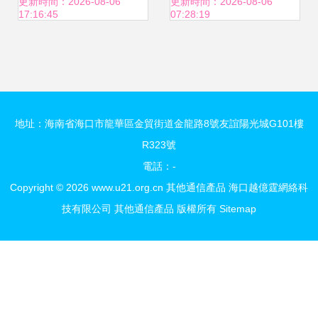
體驗展示空間
與通信產品綜合列
更新時間：2026-08-06
更新時間：2026-08-06
17:16:45
07:28:19
表
地址：海南省海口市龍華區金貿街道金龍路8號友誼陽光城G101樓
R323號
電話：-
Copyright © 2026
www.u21.org.cn
其他通信產品
海口越億霆網絡科
技有限公司
其他通信產品
版權所有
Sitemap