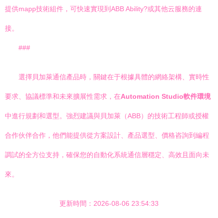
提供mapp技術組件，可快速實現到ABB Ability?或其他云服務的連
接。
###
選擇貝加萊通信產品時，關鍵在于根據具體的網絡架構、實時性
要求、協議標準和未來擴展性需求，在
Automation Studio軟件環境
中進行規劃和選型。強烈建議與貝加萊（ABB）的技術工程師或授權
合作伙伴合作，他們能提供從方案設計、產品選型、價格咨詢到編程
調試的全方位支持，確保您的自動化系統通信層穩定、高效且面向未
來。
更新時間：2026-08-06 23:54:33