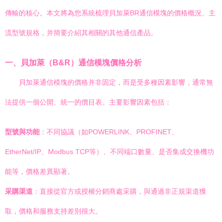
傳輸的核心。本文將為您系統梳理貝加萊BR通信模塊的價格概況、主
流型號規格，并簡要介紹其相關的其他通信產品。
一、貝加萊（B&R）通信模塊價格分析
貝加萊通信模塊的價格并非固定，而是受多種因素影響，通常無
法提供一個公開、統一的價目表。主要影響因素包括：
型號與功能
：不同協議（如POWERLINK、PROFINET、
EtherNet/IP、Modbus TCP等）、不同端口數量、是否集成交換機功
能等，價格差異顯著。
采購渠道
：直接從官方或授權分銷商處采購，與通過非正規渠道獲
取，價格和服務支持差別很大。