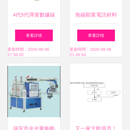
4代5代彈簧數據線
無錫順業電訊材料
車載伸縮充電新體
其他通信線纜及通
查看詳情
查看詳情
驗，源廠家直供揭
信產品概覽
更新時間：2026-08-06
更新時間：2026-08-06
17:56:02
21:45:54
秘
瑞安市金光聚氨酯
又一家主動退市！