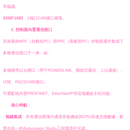
等協議。
X20IF1082
：1端口CAN接口模塊。
2. 控制器內置通信接口
貝加萊的APC（自動化PC）和PPC（面板型PC）控制器通常集成了
多種通信接口于一身，如：
多個標準以太網口（用于POWERLINK、開放式通信、上位連接）。
USB、RS232/485接口。
可選配或內置PROFINET、EtherNet/IP等現場總線主站功能。
核心特點
：
-
無縫集成
：所有通信模塊均通過背板總線與CPU高速交換數據，配
置在統一的Automation Studio工程環境中完成。