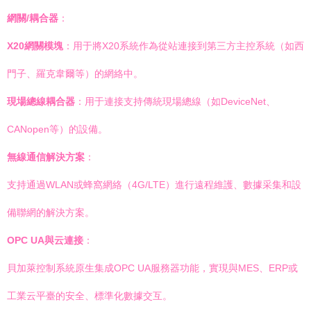
網關/耦合器
：
X20網關模塊
：用于將X20系統作為從站連接到第三方主控系統（如西
門子、羅克韋爾等）的網絡中。
現場總線耦合器
：用于連接支持傳統現場總線（如DeviceNet、
CANopen等）的設備。
無線通信解決方案
：
支持通過WLAN或蜂窩網絡（4G/LTE）進行遠程維護、數據采集和設
備聯網的解決方案。
OPC UA與云連接
：
貝加萊控制系統原生集成OPC UA服務器功能，實現與MES、ERP或
工業云平臺的安全、標準化數據交互。