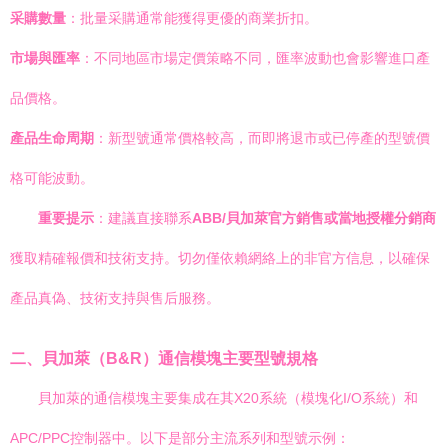
采購數量
：批量采購通常能獲得更優的商業折扣。
市場與匯率
：不同地區市場定價策略不同，匯率波動也會影響進口產
品價格。
產品生命周期
：新型號通常價格較高，而即將退市或已停產的型號價
格可能波動。
重要提示
：建議直接聯系
ABB/貝加萊官方銷售或當地授權分銷商
獲取精確報價和技術支持。切勿僅依賴網絡上的非官方信息，以確保
產品真偽、技術支持與售后服務。
二、貝加萊（B&R）通信模塊主要型號規格
貝加萊的通信模塊主要集成在其X20系統（模塊化I/O系統）和
APC/PPC控制器中。以下是部分主流系列和型號示例：